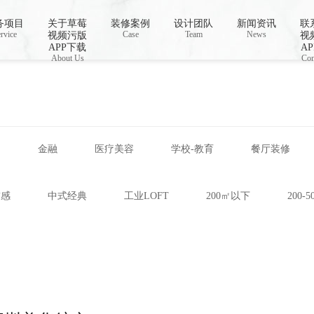
线播放,国产草莓视频在线观看,草莓视频色免
务项目
关于草莓
装修案例
设计团队
新闻资讯
联
rvice
Case
Team
News
视频污版
视
APP下载
A
About Us
Con
网
金融
医疗美容
学校-教育
餐厅装修
技感
中式经典
工业LOFT
200㎡以下
200-