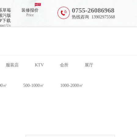
费
0755-26086968
系草莓
装修报价
Price
频污版
热线咨询 13902975568
PP下载
tact Us
服装店
KTV
会所
展厅
500㎡
500-1000㎡
1000-2000㎡