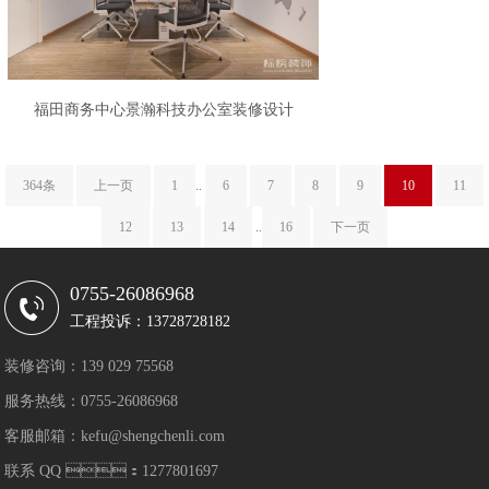
福田商务中心景瀚科技办公室装修设计
364条
上一页
1
..
6
7
8
9
10
11
12
13
14
..
16
下一页
0755-26086968
工程投诉：13728728182
装修咨询：139 029 75568
服务热线：0755-26086968
客服邮箱：kefu@shengchenli.com
联系 QQ ：1277801697