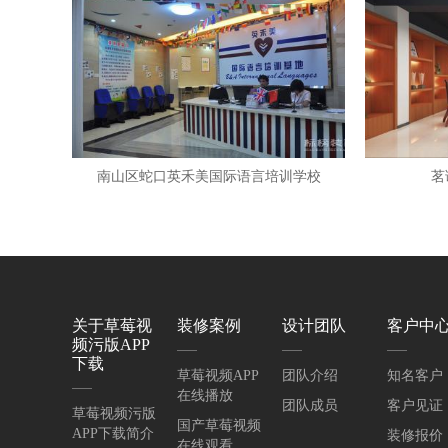
南山区蛇口英禾美国际语言培训学校
茗
关于草莓视
装修案例
设计团队
客户中
频污版APP
下载
草莓视频APP
团队介绍
知名客户
在线播放
团队成员
客户见证
草莓视频污版
国产草莓视频
APP下载简介
装修报价
在线观看