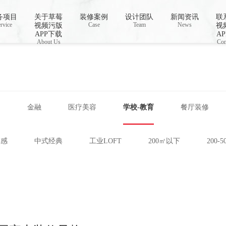
线播放,国产草莓视频在线观看,草莓视频色免
务项目
关于草莓
装修案例
设计团队
新闻资讯
联
rvice
Case
Team
News
视频污版
视
APP下载
A
About Us
Con
网
金融
医疗美容
学校-教育
餐厅装修
技感
中式经典
工业LOFT
200㎡以下
200-