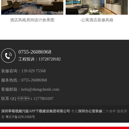
酒店风格房间设计效果图
-公寓酒店装修风格
0755-26086968
工程投诉：13728728182
装修咨询：139 029 75568
服务热线：0755-26086968
客服邮箱：kefu@shengchenli.com
联系 QQ ：1277801697
深圳草莓视频污版APP下载建设集团有限公司
-专注
深圳办公室装修
二十余年 版权所
有
粤ICP备42911068号