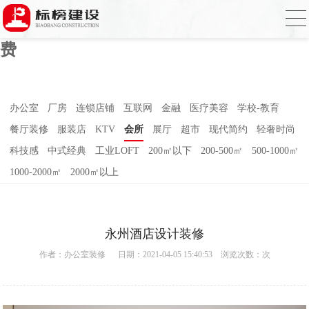
草莓视频污版APP下载,草莓视频APP在线
播放,国产草莓视频在线观看,草莓视频色免
费
办公室
厂房
连锁店铺
互联网
金融
医疗美容
学校-教育
餐厅装修
服装店
KTV
会所
展厅
超市
现代简约
轻奢时尚
科技感
中式经典
工业LOFT
200㎡以下
200-500㎡
500-1000㎡
1000-2000㎡
2000㎡以上
永州酒店设计装修
作者：
办公室装修
日期：2021-04-05 15:40:53 浏览次数：
次