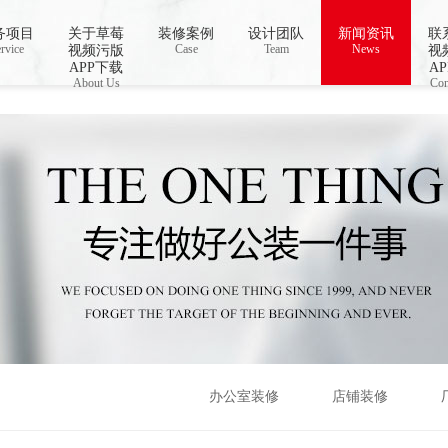
线播放,国产草莓视频在线观看,草莓视频色免
务项目
关于草莓
装修案例
设计团队
新闻资讯
联
rvice
Case
Team
News
视频污版
视
APP下载
A
About Us
Con
办公室装修
店铺装修