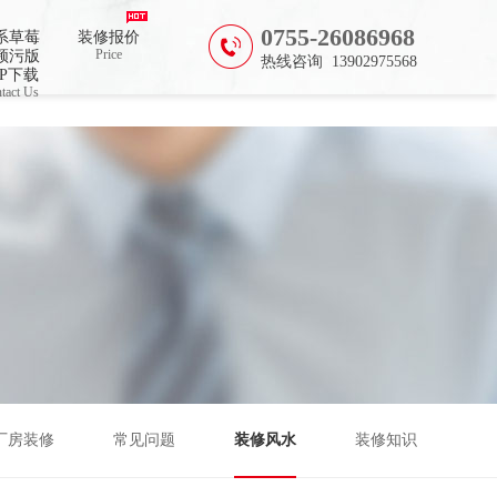
费
0755-26086968
系草莓
装修报价
Price
频污版
热线咨询 13902975568
PP下载
tact Us
厂房装修
常见问题
装修风水
装修知识