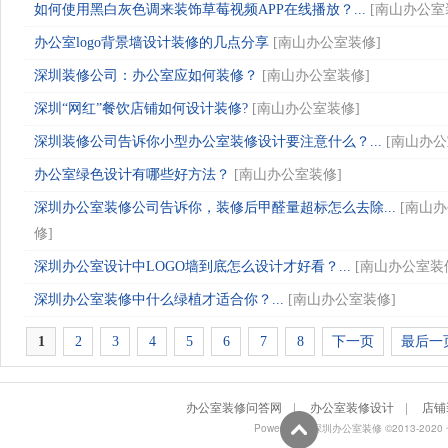
如何使用黑白灰色调来装饰草莓视频APP在线播放？...
[
南山办公室
办公室logo背景墙设计装修的几点分享
[
南山办公室装修
]
深圳装修公司：办公室应如何装修？
[
南山办公室装修
]
深圳“网红”餐饮店铺如何设计装修?
[
南山办公室装修
]
深圳装修公司告诉你小型办公室装修设计要注意什么？...
[
南山办公
办公室绿色设计有哪些好方法？
[
南山办公室装修
]
深圳办公室装修公司告诉你，装修后甲醛量超标怎么去除...
[
南山办
修
]
深圳办公室设计中LOGO墙到底怎么设计才好看？...
[
南山办公室装
深圳办公室装修中什么绿植才适合你？...
[
南山办公室装修
]
1
2
3
4
5
6
7
8
下一页
最后一
办公室装修问答网
|
办公室装修设计
|
店铺
Powered by
深圳办公室装修
©2013-2