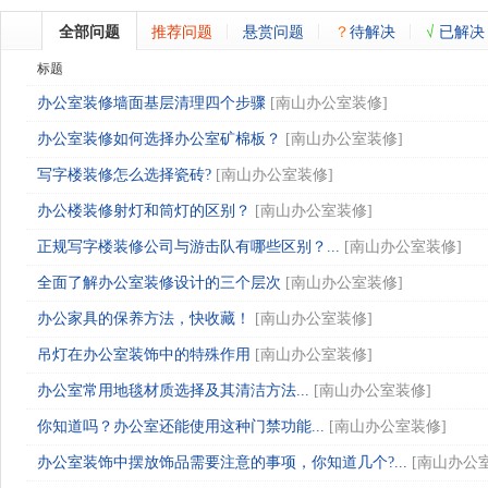
全部问题
推荐问题
悬赏问题
？
待解决
√
已解决
标题
办公室装修墙面基层清理四个步骤
[
南山办公室装修
]
办公室装修如何选择办公室矿棉板？
[
南山办公室装修
]
写字楼装修怎么选择瓷砖?
[
南山办公室装修
]
办公楼装修射灯和筒灯的区别？
[
南山办公室装修
]
正规写字楼装修公司与游击队有哪些区别？...
[
南山办公室装修
]
全面了解办公室装修设计的三个层次
[
南山办公室装修
]
办公家具的保养方法，快收藏！
[
南山办公室装修
]
吊灯在办公室装饰中的特殊作用
[
南山办公室装修
]
办公室常用地毯材质选择及其清洁方法...
[
南山办公室装修
]
你知道吗？办公室还能使用这种门禁功能...
[
南山办公室装修
]
办公室装饰中摆放饰品需要注意的事项，你知道几个?...
[
南山办公