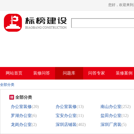
草莓视频污版APP下载,草莓视频APP在线
您好，欢迎来
播放,国产草莓视频在线观看,草莓视频色免
费
网站首页
装修问答
问题库
问答专家
装修案例
全部分类
全部分类
办公室装修
(20)
办公室装修
(13)
南山办公室
(252)
罗湖办公室
(6)
宝安办公室
(11)
盐田办公室
(12)
龙岗办公室
(2)
深圳店铺装
(402)
深圳厂房装
(5)