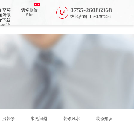
费
0755-26086968
系草莓
装修报价
Price
频污版
热线咨询 13902975568
PP下载
tact Us
厂房装修
常见问题
装修风水
装修知识