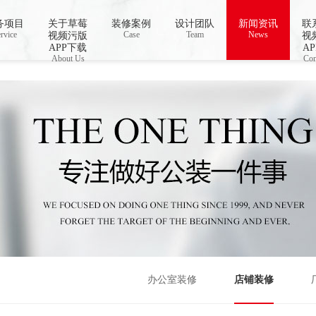
线播放,国产草莓视频在线观看,草莓视频色免
务项目
关于草莓
装修案例
设计团队
新闻资讯
联
rvice
Case
Team
News
视频污版
视
APP下载
A
About Us
Con
办公室装修
店铺装修