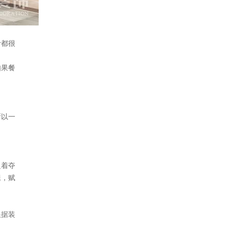
计都很
如果餐
所以一
泛着夺
，赋
根据装