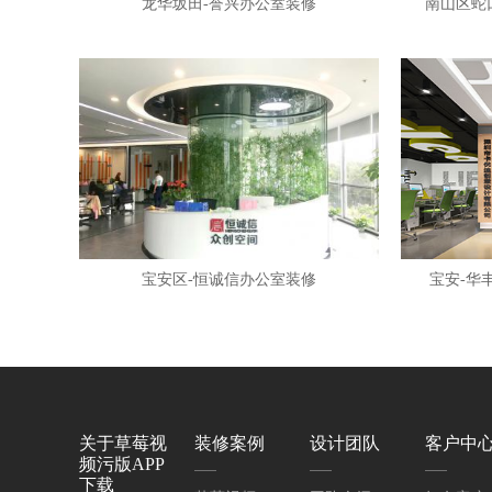
龙华坂田-誉兴办公室装修
南山区蛇
宝安区-恒诚信办公室装修
宝安-华
关于草莓视
装修案例
设计团队
客户中
频污版APP
下载